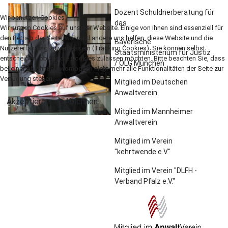
Dozent Schuldnerberatung für
Wir benutzen Cookies
das
Wir nutzen Cookies auf unserer Website. Einige von ihnen sind essenziell für
den Betrieb der Seite, während andere uns helfen, diese Website und die
Bayerische
Nutzererfahrung zu verbessern (Tracking Cookies). Sie können selbst
Staatsministerium für Justiz
entscheiden, ob Sie die Cookies zulassen möchten. Bitte beachten Sie, dass
/ OLG München
bei einer Ablehnung womöglich nicht mehr alle Funktionalitäten der Seite zur
Verfügung stehen.
Mitglied im Deutschen
Anwaltverein
Akzeptieren
Ablehnen
Mitglied im Mannheimer
Anwaltverein
Mitglied im Verein
"kehrtwende e.V."
Mitglied im Verein "DLFH -
Verband Pfalz e.V."