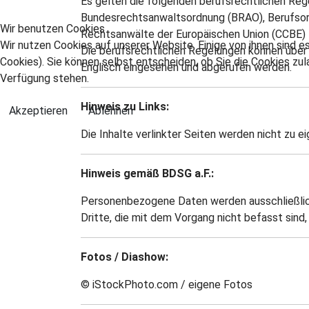
Es gelten die folgenden berufsrechtlichen Reg
Bundesrechtsanwaltsordnung (BRAO), Berufsor
Wir benutzen Cookies
Rechtsanwälte der Europäischen Union (CCBE)
Wir nutzen Cookies auf unserer Website. Einige von ihnen sind e
Die berufsrechtlichen Regelungen können übe
Cookies). Sie können selbst entscheiden, ob Sie die Cookies zul
Englisch eingesehen und abgerufen werden.
Verfügung stehen.
Hinweis zu Links:
Akzeptieren
Ablehnen
Die Inhalte verlinkter Seiten werden nicht zu 
Hinweis gemäß BDSG a.F.:
Personenbezogene Daten werden ausschließlic
Dritte, die mit dem Vorgang nicht befasst sind, 
Fotos / Diashow:
© iStockPhoto.com / eigene Fotos