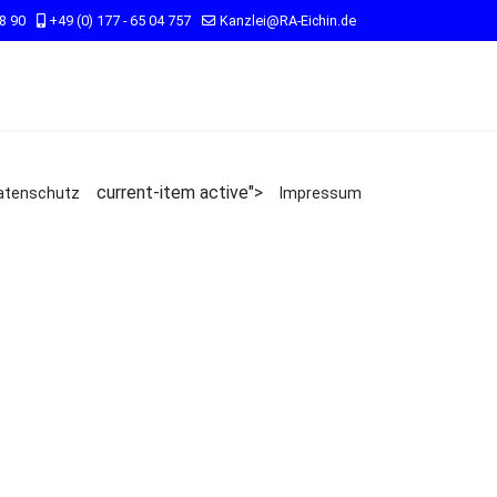
98 90
+49 (0) 177 - 65 04 757
Kanzlei@RA-Eichin.de
current-item active">
atenschutz
Impressum