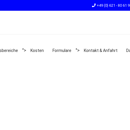
+49 (0) 621 - 80 61 
">
">
tsbereiche
Kosten
Formulare
Kontakt & Anfahrt
D