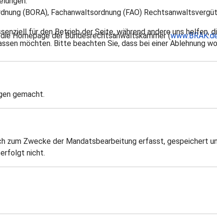
elungen:
dnung (BORA), Fachanwaltsordnung (FAO) Rechtsanwaltsvergüt
ssenziell für den Betrieb der Seite, während andere uns helfen,
r die Homepage der Bundesrechtsanwaltskammer (
www.BRAK.d
assen möchten. Bitte beachten Sie, dass bei einer Ablehnung wom
eigen gemacht.
h zum Zwecke der Mandatsbearbeitung erfasst, gespeichert und
erfolgt nicht.